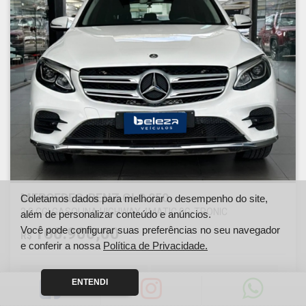
MERCEDES-BENZ GLC 250
Coletamos dados para melhorar o desempenho do site,
2.0 CGI GASOLINA HIGHWAY 4MATIC 9G-TRONIC
além de personalizar conteúdo e anúncios.
Você pode configurar suas preferências no seu navegador
160.900,00
R$
e conferir a nossa
Política de Privacidade.
Ano
Km
ENTENDI
2019
70242