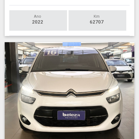
Ano
Km
2022
62707